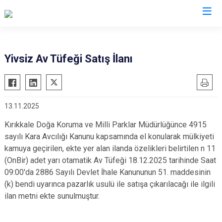
Kırıkkale
Yivsiz Av Tüfeği Satış İlanı
Bahşili
Balışeyh
13.11.2025
Çelebi
Delice
Kırıkkale Doğa Koruma ve Milli Parklar Müdürlüğünce 4915
sayılı Kara Avcılığı Kanunu kapsamında el konularak mülkiyeti
Karakeçili
kamuya geçirilen, ekte yer alan ilanda özelikleri belirtilen n 11
Keskin
(OnBir) adet yarı otamatik Av Tüfeği
18.12.2025 tarihinde Saat
Sulakyurt
09:00'da 2886 Sayılı Devlet İhale Kanununun 51. maddesinin
(k) bendi uyarınca pazarlık usulü ile satışa çıkarılacağı ile ilgili
Yahşihan
ilan metni ekte sunulmuştur.