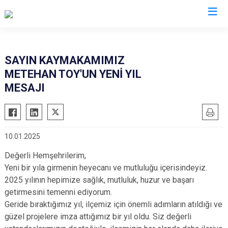
Kırıkkale
SAYIN KAYMAKAMIMIZ
METEHAN TOY'UN YENİ YIL
Bahşili
MESAJI
Balışeyh
Çelebi
Delice
10.01.2025
Karakeçili
Değerli Hemşehrilerim,
Keskin
Yeni bir yıla girmenin heyecanı ve mutluluğu içerisindeyiz.
Sulakyurt
2025 yılının hepimize sağlık, mutluluk, huzur ve başarı
Yahşihan
getirmesini temenni ediyorum.
Geride bıraktığımız yıl, ilçemiz için önemli adımların atıldığı ve
güzel projelere imza attığımız bir yıl oldu. Siz değerli