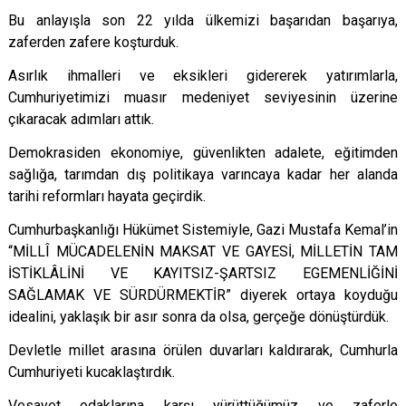
Bu anlayışla son 22 yılda ülkemizi başarıdan başarıya,
zaferden zafere koşturduk.
Asırlık ihmalleri ve eksikleri gidererek yatırımlarla,
Cumhuriyetimizi muasır medeniyet seviyesinin üzerine
çıkaracak adımları attık.
Demokrasiden ekonomiye, güvenlikten adalete, eğitimden
sağlığa, tarımdan dış politikaya varıncaya kadar her alanda
tarihi reformları hayata geçirdik.
Cumhurbaşkanlığı Hükümet Sistemiyle, Gazi Mustafa Kemal’in
“MİLLÎ MÜCADELENİN MAKSAT VE GAYESİ, MİLLETİN TAM
İSTİKLÂLİNİ VE KAYITSIZ-ŞARTSIZ EGEMENLİĞİNİ
SAĞLAMAK VE SÜRDÜRMEKTİR” diyerek ortaya koyduğu
idealini, yaklaşık bir asır sonra da olsa, gerçeğe dönüştürdük.
Devletle millet arasına örülen duvarları kaldırarak, Cumhurla
Cumhuriyeti kucaklaştırdık.
Vesayet odaklarına karşı yürüttüğümüz ve zaferle