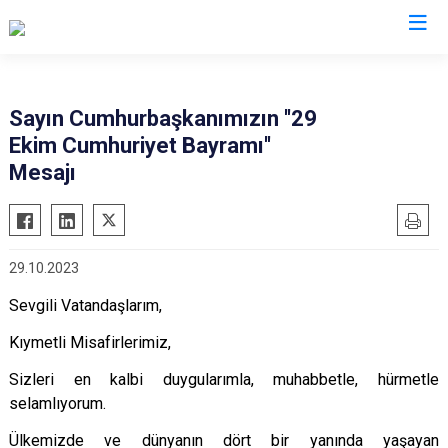
Kırıkkale
Sayın Cumhurbaşkanımızın ''29
Ekim Cumhuriyet Bayramı''
Bahşili
Mesajı
Balışeyh
Çelebi
Delice
29.10.2023
Karakeçili
Sevgili Vatandaşlarım,
Keskin
Kıymetli Misafirlerimiz,
Sulakyurt
Yahşihan
Sizleri en kalbi duygularımla, muhabbetle, hürmetle
selamlıyorum.
Ülkemizde ve dünyanın dört bir yanında yaşayan